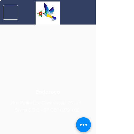
Endereço
Rua Padre Leo Commissari, 261 Jd.
Silvina S.B.C - SP CEP
09791006